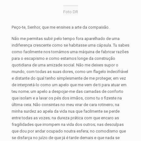
Foto DR
Peço-te, Senhor, que me ensines a arte da compaixão.
Não me permitas subir pelo tempo fora aparelhado de uma
indiferença crescente como se habitasse uma cápsula. Tu sabes
como facilmente nos tornámos uma máquina de fabricar razões
para o escapismo e como estamos longe da construção
quotidiana de uma amizade social. Não me deixes supor o
mundo, com todas as suas dores, como um flagelo indecifrável
e distante do qual tenho simplesmente de me proteger, em vez
de interpretá-lo como um apelo que me vem de ti para atuar em
teu nome; um apelo a despojar-me das camadas de conforto
que isolam e a lavar os pés dos irmãos, como tu o fizeste na
última ceia. Não consintas no meu virar de cara rotineiro; na
minha surdez ao apela da vida nua que facilmente se perde
entre todas as vozes; na dureza prática com que encaro as
fragilidades que irrompem na vida dos outros; nas desculpas
que dou por andar ocupado noutra esfera; no comodismo que
se disfarça no juízo de que já é tarde demais e que nada se