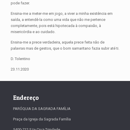
pode fazer.
Ensina-me a meter-me em jogo, a viver a minha existência em
saída, a entendê-la como uma vida que não me pertence
completamente, pois está hipotecada à compaixão, à
misericórdia e ao cuidado.
Ensina-me a prece verdadeira, aquela prece feita não de
palavras mas de gestos, que o bom samaritano fazia subir até ti.
D. Tolentino
23.11.2020
Endereço
PARÓQUIA DA SAGRADA FAMÍLIA
Praça da Igreja da Sagrada Família
5400-712 S.ta Cruz-Trindade