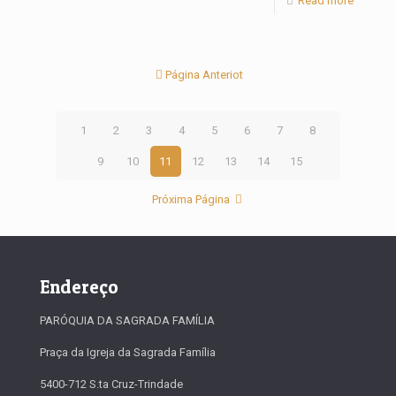
Read more
Página Anteriot
1
2
3
4
5
6
7
8
9
10
11
12
13
14
15
Próxima Página
Endereço
PARÓQUIA DA SAGRADA FAMÍLIA
Praça da Igreja da Sagrada Família
5400-712 S.ta Cruz-Trindade